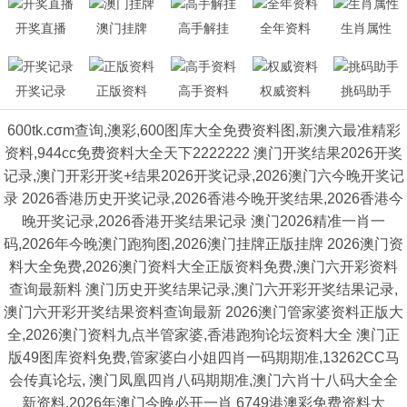
开奖直播
澳门挂牌
高手解挂
全年资料
生肖属性
开奖记录
正版资料
高手资料
权威资料
挑码助手
600tk.cσm查询,澳彩,600图库大全免费资料图,新澳六最准精彩
资料,944cc免费资料大全天下2222222 澳门开奖结果2026开奖
记录,澳门开彩开奖+结果2026开奖记录,2026澳门六今晚开奖记
录 2026香港历史开奖记录,2026香港今晚开奖结果,2026香港今
晚开奖记录,2026香港开奖结果记录 澳门2026精准一肖一
码,2026年今晚澳门跑狗图,2026澳门挂牌正版挂牌 2026澳门资
料大全免费,2026澳门资料大全正版资料免费,澳门六开彩资料
查询最新料 澳门历史开奖结果记录,澳门六开彩开奖结果记录,
澳门六开彩开奖结果资料查询最新 2026澳门管家婆资料正版大
全,2026澳门资料九点半管家婆,香港跑狗论坛资料大全 澳门正
版49图库资料免费,管家婆白小姐四肖一码期期准,13262CC马
会传真论坛, 澳门凤凰四肖八码期期准,澳门六肖十八码大全全
新资料,2026年澳门今晚必开一肖 6749港澳彩免费资料大