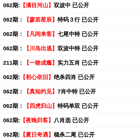
062期:
【满目河山】
双波中 已公开
062期：
【寥若星辰】
特码３行 已公开
062期：
【凡间来客】
七尾中特 已公开
062期：
【川岛出逃】
双波中特 已公开
211期：
【一吻成瘾】
实力五肖 已公开
062期:
【初心依旧】
绝杀四肖 已公开
062期：
【真知灼见】
7肖中特 已公开
062期：
【四虎归山】
特码单双 已公开
062期:
【夜晚归客】
八肖选 已公开
062期:
【夏日奇遇】
稳杀二尾 已公开