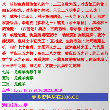
八，暗指生肖排位第八的羊；二三合数为五，对应第五的龙；
四五还指九，对应第九的猴。只见二八明中定： 二八为十
六，减去十二余四，对应第四的兔。一人之下万人上： 形容
权势极高，暗喻虎（森林之王）或龙（帝王象征）。黑松林三
藏逢魔： 《西游记》典故，三藏遇难，暗示猴（孙悟空救
场）或逢险境。狗急跳墙稳观特： 劝诫莫如狗般急躁，要冷
静观察。森林之中它为王： 直指虎。生肖表达：此局暗藏玄
机，指向七个生肖。龙居万人之上，虎为森林之王，气势最
盛；羊应三五之数，兔合二八之数，猴应四五之还；此五者乃
数字所示之正选。再看典故，三藏逢魔需猴解救，狗急跳墙反
衬当学牛之稳、鼠之察，方能于乱局中定乾坤
七肖：龙虎羊兔猴牛鼠
五肖：龙虎羊兔猴
三肖：龙虎羊
主特：15.27.17.29.24.36.28.23.18.19
更多资料尽在1836.CC
澳门传真060期