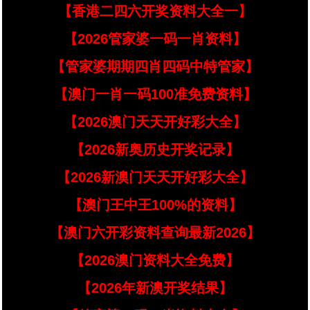
【香港二四六开奖资料大全一】
【2026管家婆一码一肖资料】
【管家婆期期四肖四码中特管家】
【澳门一肖一码100准免费资料】
【2026澳门天天开好彩大全】
【2026新奥历史开奖记录】
【2026新澳门天天开好彩大全】
【澳门王中王100%的资料】
【澳门六开彩资料查询最新2026】
【2026澳门资料大全免费】
【2026年新澳开奖结果】