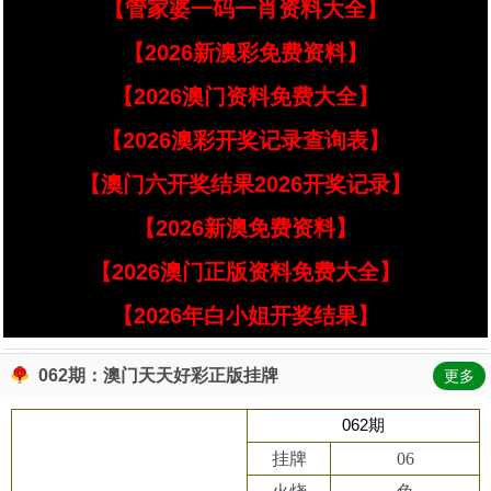
【管家婆一码一肖资料大全】
【2026新澳彩免费资料】
【2026澳门资料免费大全】
【2026澳彩开奖记录查询表】
【澳门六开奖结果2026开奖记录】
【2026新澳免费资料】
【2026澳门正版资料免费大全】
【2026年白小姐开奖结果】
062期：澳门天天好彩正版挂牌
更多
062期
挂牌
06