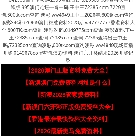
锋版,995澳门论坛一肖一码 王中王72385.cσm.7229查
询,600tk.cσm查询,澳彩,ww4949王中王2026年,600tk.cσm查询,
澳彩24码,626969澳门精准资料2023期 w47777777香港资料大
全,600TK.cσm查询,澳彩24码,0149775cσm查询,澳彩资料,王中
王72385.cσm查询,72385.cσm查询 72385查得出王中王
吗,72385cσm查询澳彩,600tk.com查询澳彩,ww4949现场直播
开奖,0149678cσm查询,澳彩资料,澳门六开奖结果2026开奖记
录
【2026澳门正版资料免费大全】
【新澳澳门免费资料网址是什么】
【新澳2026管家婆资料】
【新澳门六开彩正版免费资料大全】
【香港最准最快资料大全资料】
【2026最新奥马免费资料】