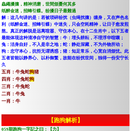
蟲繩擾攘，精神消磨，世間烦憂何其多
纸醉金迷，招蜂引蝶。纷擾日子最難過
解：这几句讲的是：若被琐碎纷扰（虫绳扰攘）缠身，又在声色名
利（纸醉金迷、招蜂引蝶）中迷失，只会空耗精神，让日子愈发煎
熬。真正的解脱是远离喧嚣、守住本心。在十二生肖中，以下五者
最能体现这种清净自守的智慧：牛：埋头耕耘，不理浮华喧嚷；
兔：洁身自好，不入是非之地；蛇：静处深藏，不为外物所动；
狗：忠守本心，抗拒无谓诱惑；猪：知足常乐，心宽自消烦忧。此
五者皆能以静养心、以朴御繁，故能在纷扰世间，独得一份安宁长
久
五肖：牛兔蛇
狗
猪
四肖：牛兔蛇
狗
三肖：牛兔蛇
二肖：牛兔
一肖：牛
【跑狗解析】
059期跑狗一字記之曰：【力】