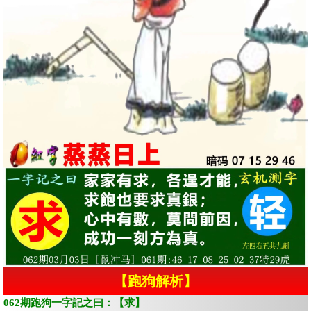
【跑狗解析】
062期跑狗一字記之曰：【求】