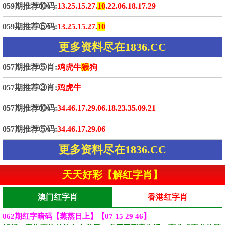
059期推荐⑩码:
13.25.15.27.
10
.22.06.18.17.29
059期推荐⑤码:
13.25.15.27.
10
更多资料尽在1836.CC
057期推荐⑤肖:
鸡虎牛
猴
狗
057期推荐③肖:
鸡虎牛
057期推荐⑩码:
34.46.17.29.06.18.23.35.09.21
057期推荐⑤码:
34.46.17.29.06
更多资料尽在1836.CC
天天好彩【解红字肖】
澳门红字肖
香港红字肖
062期红字暗码【蒸蒸日上】【07 15 29 46】