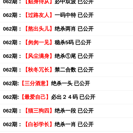
062期：
【贴身侍从】
必中双波 已公开
062期：
【过路友人】
一码中特 已公开
062期：
【熬出头儿】
绝杀两肖 已公开
062期：
【匆匆一见】
稳杀5码 已公开
062期：
【风尘满身】
绝杀①尾 已公开
062期：
【秋冬冗长】
禁二合数 已公开
062期:
【三分酒意】
绝杀一头 已公开
062期:
【最爱自己】
必出２４码 已公开
062期：
【猫三狗四】
绝杀一段 已公开
062期：
【白衫学长】
绝杀一肖 已公开