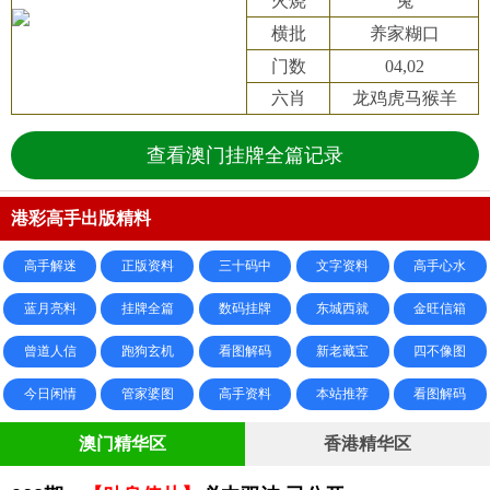
火烧
兔
横批
养家糊口
门数
04,02
六肖
龙鸡虎马猴羊
查看澳门挂牌全篇记录
港彩高手出版精料
高手解迷
正版资料
三十码中
文字资料
高手心水
蓝月亮料
挂牌全篇
数码挂牌
东城西就
金旺信箱
曾道人信
跑狗玄机
看图解码
新老藏宝
四不像图
今日闲情
管家婆图
高手资料
本站推荐
看图解码
澳门精华区
香港精华区