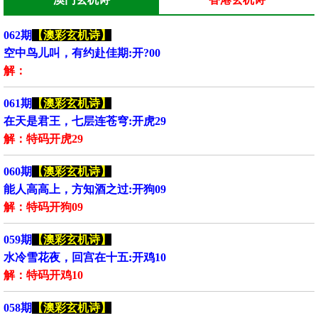
062期
【澳彩玄机诗】
空中鸟儿叫，有约赴佳期:开?00
解：
061期
【澳彩玄机诗】
在天是君王，七层连苍穹:开虎29
解：特码开虎29
060期
【澳彩玄机诗】
能人高高上，方知酒之过:开狗09
解：特码开狗09
059期
【澳彩玄机诗】
水冷雪花夜，回宫在十五:开鸡10
解：特码开鸡10
058期
【澳彩玄机诗】