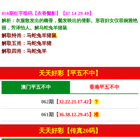
058期红字暗码【衣香鬓影】【07 14 29 40】
解析：衣服散发出的幽香，鬓发映出的倩影。形容妇女仪容娴雅艳
丽，芳泽怡人。解马蛇兔羊猪鼠‌‌
解取特肖：马蛇兔羊猪
鼠
解取五肖：马蛇兔羊猪
解取四肖：马蛇兔羊
天天好彩【平五不中】
澳门平五不中
香港平五不中
062期
【32.22.21.17.42】
？
061期
【36.38.12.29.45】
准
天天好彩【传真20码】